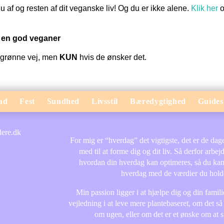
 nu af og resten af dit veganske liv! Og du er ikke alene.
Klik her
o
r en god veganer
 grønne vej, men
KUN
hvis de ønsker det.
ad
Fest
Sundhed
Livsstil
Bæredygtighed
Guides
For mig er “hverdag” det vigtigste, det er de dage 
med til at forme dig og dit liv. Så derfor arbej
hvordan din hverdag kan optimeres, så du ka
hverdag med de værdier du holde
Min passion ligger i at hjælpe dig og din fami
vejledning i at leve mere plantebaseret, om det så
om ugen, eller om det er et ønske om at 