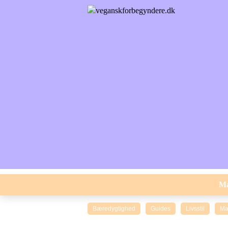
M
Bæredygtighed
Guides
Livsstil
Ma