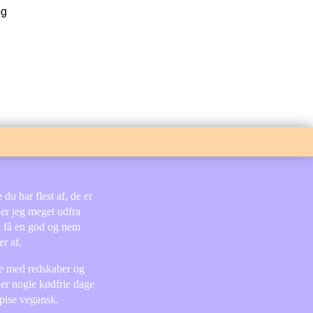
g
du har flest af, de er
der jeg meget udfra
n få en god og nem
r af.
lie med redskaber og
 er nogle kødfrie dage
spise vegansk.