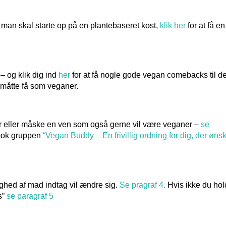
man skal starte op på en plantebaseret kost,
klik her
for at få en
– og klik dig ind
her
for at få nogle gode vegan comebacks til d
måtte få som veganer.
er eller måske en ven som også gerne vil være veganer –
se
ebook gruppen
“Vegan Buddy – En frivillig ordning for dig, der øns
ghed af mad indtag vil ændre sig.
Se pragraf 4.
Hvis ikke du hol
s”
se paragraf 5