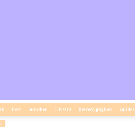
ad
Fest
Sundhed
Livsstil
Bæredygtighed
Guides
d