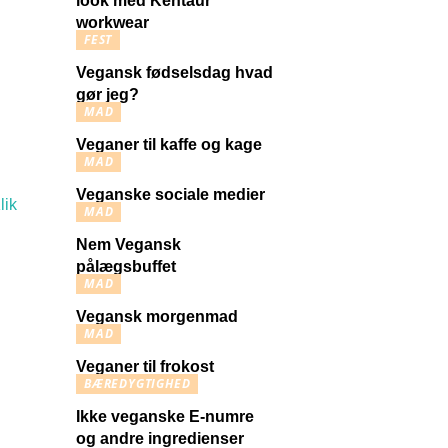
look med Kentaur
workwear
FEST
Vegansk fødselsdag hvad
gør jeg?
MAD
Veganer til kaffe og kage
MAD
Veganske sociale medier
lik
MAD
Nem Vegansk
pålægsbuffet
MAD
Vegansk morgenmad
MAD
Veganer til frokost
BÆREDYGTIGHED
Ikke veganske E-numre
og andre ingredienser