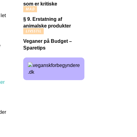
som er kritiske
MAD
 let
§ 9. Erstatning af
animalske produkter
LIVSSTIL
Veganer på Budget –
e
Sparetips
ker
der