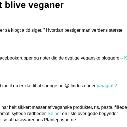
at blive veganer
er så klogt altid siger, ” Hvordan bestiger man verdens største
 facebookgrupper og noter dig de dygtige veganske bloggere –
K
lt indtil du er klar til at springe ud 😉 findes under
paragraf 2
u har helt sikkert masser af veganske produkter, ris, pasta, flåede
 tomat, syltede rødbeder.
Se her
en liste over gode begynder
lse af basisvarer hos Plantepusherne.