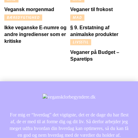
Vegansk morgenmad
Veganer til frokost
BÆREDYGTIGHED
MAD
Ikke veganske E-numre og
§ 9. Erstatning af
andre ingredienser som er
animalske produkter
kritiske
LIVSSTIL
Veganer på Budget –
Sparetips
For mig er “hverdag” det vigtigste, det er de dage du har flest
af, de er med til at forme dig og dit liv. Så derfor arbejder jeg
meget udfra hvordan din hverdag kan optimeres, så du kan få
en god og nem hverdag med de værdier du holder af.