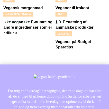
Vegansk morgenmad
Veganer til frokost
BÆREDYGTIGHED
MAD
Ikke veganske E-numre og
§ 9. Erstatning af
andre ingredienser som er
animalske produkter
kritiske
LIVSSTIL
Veganer på Budget –
Sparetips
For mig er “hverdag” det vigtigste, det er de dage du har flest
af, de er med til at forme dig og dit liv. Så derfor arbejder jeg
meget udfra hvordan din hverdag kan optimeres, så du kan få
en god og nem hverdag med de værdier du holder af.