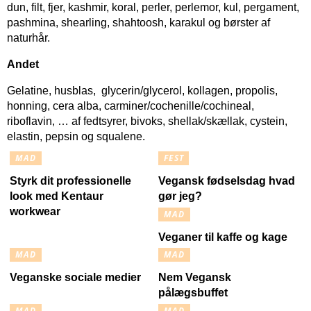
dun, filt, fjer, kashmir, koral, perler, perlemor, kul, pergament,
pashmina, shearling, shahtoosh, karakul og børster af
naturhår.
Andet
Gelatine, husblas, glycerin/glycerol, kollagen, propolis,
honning, cera alba, carminer/cochenille/cochineal,
riboflavin, … af fedtsyrer, bivoks, shellak/skællak, cystein,
elastin, pepsin og squalene.
MAD
FEST
Styrk dit professionelle
Vegansk fødselsdag hvad
look med Kentaur
gør jeg?
workwear
MAD
Veganer til kaffe og kage
MAD
MAD
Veganske sociale medier
Nem Vegansk
pålægsbuffet
MAD
MAD