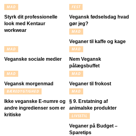
MAD
FEST
Styrk dit professionelle
Vegansk fødselsdag hvad
look med Kentaur
gør jeg?
workwear
MAD
Veganer til kaffe og kage
MAD
MAD
Veganske sociale medier
Nem Vegansk
pålægsbuffet
MAD
MAD
Vegansk morgenmad
Veganer til frokost
BÆREDYGTIGHED
MAD
Ikke veganske E-numre og
§ 9. Erstatning af
andre ingredienser som er
animalske produkter
kritiske
LIVSSTIL
Veganer på Budget –
Sparetips