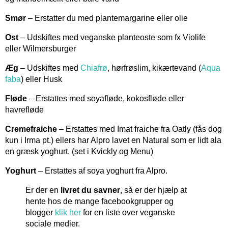
Smør
– Erstatter du med plantemargarine eller olie
Ost
– Udskiftes med veganske planteoste som fx Violife
eller Wilmersburger
Æg
– Udskiftes med
Chiafrø
, hørfrøslim, kikærtevand (
Aqua
faba
) eller Husk
Fløde
– Erstattes med soyafløde, kokosfløde eller
havrefløde
Cremefraiche
– Erstattes med Imat fraiche fra Oatly (fås dog
kun i Irma pt.) ellers har Alpro lavet en Natural som er lidt ala
en græsk yoghurt. (set i Kvickly og Menu)
Yoghurt
– Erstattes af soya yoghurt fra Alpro.
Er der en
livret du savner
, så er der hjælp at
hente hos de mange facebookgrupper og
blogger
klik her
for en liste over veganske
sociale medier.