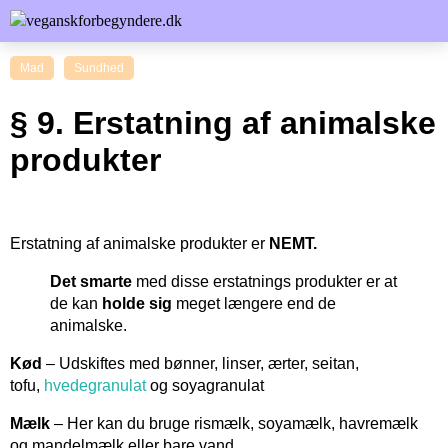
Mad
Sundhed
§ 9. Erstatning af animalske
produkter
Erstatning af animalske produkter er
NEMT.
Det smarte
med disse erstatnings produkter er at
de kan
holde sig
meget længere end de
animalske.
Kød
– Udskiftes med bønner, linser, ærter, seitan,
tofu,
hvedegranulat
og soyagranulat
Mælk
– Her kan du bruge rismælk, soyamælk, havremælk
og mandelmælk eller bare vand