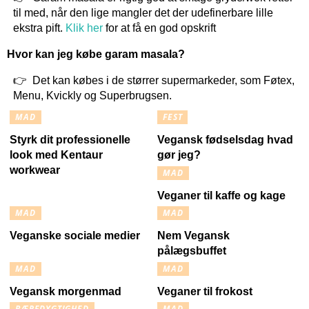
til med, når den lige mangler det der udefinerbare lille
ekstra pift.
Klik her
for at få en god opskrift
Hvor kan jeg købe garam masala?
Det kan købes i de størrer supermarkeder, som Føtex,
Menu, Kvickly og Superbrugsen.
MAD
FEST
Styrk dit professionelle
Vegansk fødselsdag hvad
look med Kentaur
gør jeg?
workwear
MAD
Veganer til kaffe og kage
MAD
MAD
Veganske sociale medier
Nem Vegansk
pålægsbuffet
MAD
MAD
Vegansk morgenmad
Veganer til frokost
BÆREDYGTIGHED
MAD