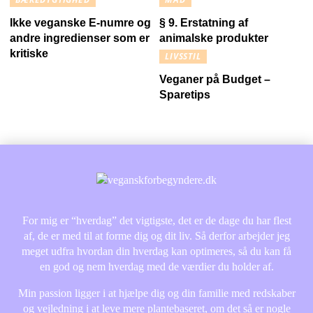
Ikke veganske E-numre og
§ 9. Erstatning af
andre ingredienser som er
animalske produkter
kritiske
LIVSSTIL
Veganer på Budget –
Sparetips
For mig er “hverdag” det vigtigste, det er de dage du har flest
af, de er med til at forme dig og dit liv. Så derfor arbejder jeg
meget udfra hvordan din hverdag kan optimeres, så du kan få
en god og nem hverdag med de værdier du holder af.
Min passion ligger i at hjælpe dig og din familie med redskaber
og vejledning i at leve mere plantebaseret, om det så er nogle