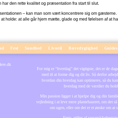
har den rette kvalitet og præsentation fra start til slut.
præsentationen – kan man som vært koncentrere sig om gæsterne.
rd at holde: at alle går hjem mætte, glade og med følelsen af at h
ad
Fest
Sundhed
Livsstil
Bæredygtighed
Guides
For mig er “hverdag” det vigtigste, det er de dage 
med til at forme dig og dit liv. Så derfor arbej
hvordan din hverdag kan optimeres, så du ka
hverdag med de værdier du holde
Min passion ligger i at hjælpe dig og din fami
vejledning i at leve mere plantebaseret, om det så
om ugen, eller om det er et ønske om at 
- Freja, stifter af veganskforbegyn