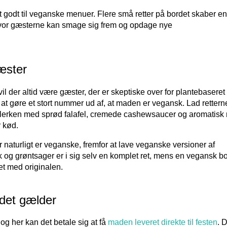
t godt til veganske menuer. Flere små retter på bordet skaber en
vor gæsterne kan smage sig frem og opdage nye
æster
 der altid være gæster, der er skeptiske over for plantebaseret
 at gøre et stort nummer ud af, at maden er vegansk. Lad rettern
tallerken med sprød falafel, cremede cashewsaucer og aromatisk r
 kød.
er naturligt er veganske, fremfor at lave veganske versioner af
 og grøntsager er i sig selv en komplet ret, mens en vegansk b
et med originalen.
 det gælder
 og her kan det betale sig at få
maden leveret direkte til festen
. 