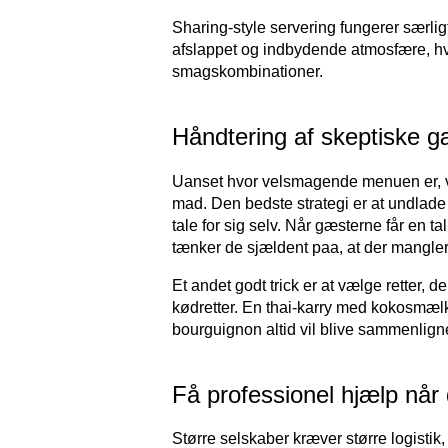
Sharing-style servering fungerer særlig
afslappet og indbydende atmosfære, h
smagskombinationer.
Håndtering af skeptiske g
Uanset hvor velsmagende menuen er, vil
mad. Den bedste strategi er at undlade
tale for sig selv. Når gæsterne får en 
tænker de sjældent paa, at der mangler
Et andet godt trick er at vælge retter, d
kødretter. En thai-karry med kokosmælk
bourguignon altid vil blive sammenlign
Få professionel hjælp når
Større selskaber kræver større logistik,