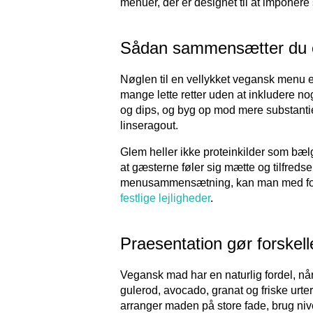
menuer, der er designet til at imponere
Sådan sammensætter du 
Nøglen til en vellykket vegansk menu er 
mange lette retter uden at inkludere no
og dips, og byg op mod mere substantiel
linseragout.
Glem heller ikke proteinkilder som bælgf
at gæsterne føler sig mætte og tilfredse
menusammensætning, kan man med fordel
festlige lejligheder
.
Praesentation gør forskell
Vegansk mad har en naturlig fordel, når
gulerod, avocado, granat og friske urter
arranger maden på store fade, brug niv