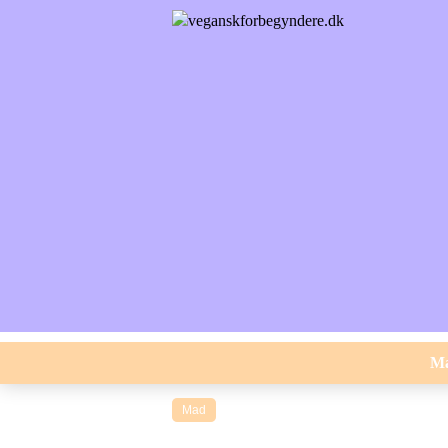
M
Mad