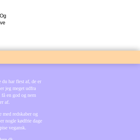
 Og
ave
du har flest af, de er
der jeg meget udfra
n få en god og nem
r af.
lie med redskaber og
 er nogle kødfrie dage
spise vegansk.
dere.dk