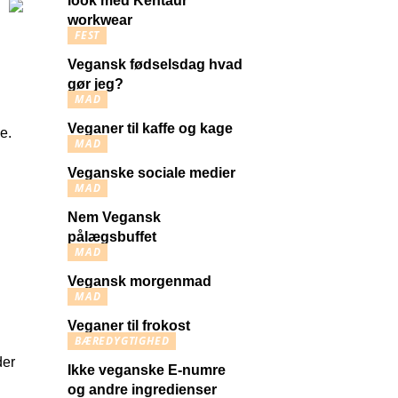
look med Kentaur
workwear
FEST
Vegansk fødselsdag hvad
gør jeg?
MAD
Veganer til kaffe og kage
e.
MAD
Veganske sociale medier
MAD
Nem Vegansk
pålægsbuffet
MAD
Vegansk morgenmad
MAD
Veganer til frokost
BÆREDYGTIGHED
der
Ikke veganske E-numre
og andre ingredienser