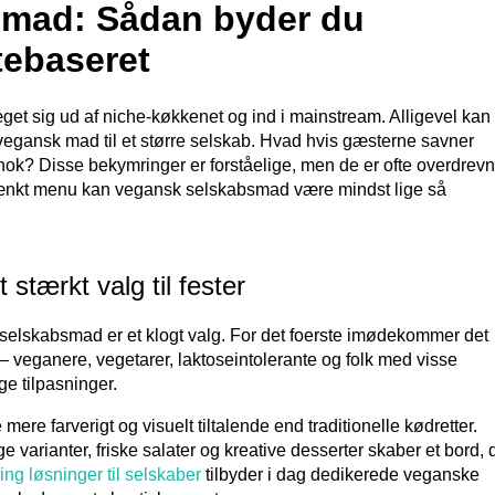
smad: Sådan byder du
tebaseret
et sig ud af niche-køkkenet og ind i mainstream. Alligevel kan
 vegansk mad til et større selskab. Hvad hvis gæsterne savner
nok? Disse bekymringer er forståelige, men de er ofte overdrevn
tænkt menu kan vegansk selskabsmad være mindst lige så
 stærkt valg til fester
et selskabsmad er et klogt valg. For det foerste imødekommer det
– veganere, vegetarer, laktoseintolerante og folk med visse
ge tilpasninger.
mere farverigt og visuelt tiltalende end traditionelle kødretter.
e varianter, friske salater og kreative desserter skaber et bord, 
ing løsninger til selskaber
tilbyder i dag dedikerede veganske