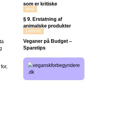
som er kritiske
MAD
§ 9. Erstatning af
animalske produkter
LIVSSTIL
Veganer på Budget –
ta
Sparetips
g
for,