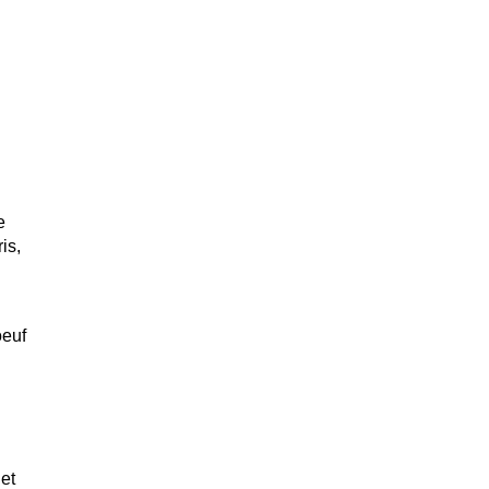
e
is,
oeuf
Det