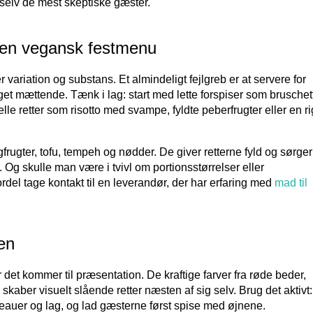
 selv de mest skeptiske gæster.
en vegansk festmenu
variation og substans. Et almindeligt fejlgreb er at servere for
get mættende. Tænk i lag: start med lette forspiser som bruschet
le retter som risotto med svampe, fyldte peberfrugter eller en ri
rugter, tofu, tempeh og nødder. De giver retterne fyld og sørger 
. Og skulle man være i tvivl om portionsstørrelser eller
 tage kontakt til en leverandør, der har erfaring med
mad til
en
 det kommer til præsentation. De kraftige farver fra røde beder,
 skaber visuelt slående retter næsten af sig selv. Brug det aktivt:
eauer og lag, og lad gæsterne først spise med øjnene.