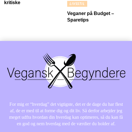
kritiske
LIVSSTIL
Veganer på Budget –
Sparetips
For mig er “hverdag” det vigtigste, det er de dage du har flest
af, de er med til at forme dig og dit liv. Så derfor arbejder jeg
meget udfra hvordan din hverdag kan optimeres, så du kan få
en god og nem hverdag med de værdier du holder af.