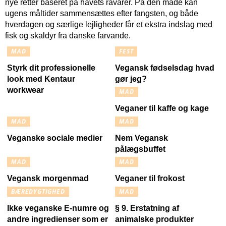
nye retter baseret på havets råvarer. På den måde kan
ugens måltider sammensættes efter fangsten, og både
hverdagen og særlige lejligheder får et ekstra indslag med
fisk og skaldyr fra danske farvande.
MAD
FEST
Styrk dit professionelle
Vegansk fødselsdag hvad
look med Kentaur
gør jeg?
workwear
MAD
Veganer til kaffe og kage
MAD
MAD
Veganske sociale medier
Nem Vegansk
pålægsbuffet
MAD
MAD
Vegansk morgenmad
Veganer til frokost
BÆREDYGTIGHED
MAD
Ikke veganske E-numre og
§ 9. Erstatning af
andre ingredienser som er
animalske produkter